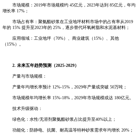
市场规模：
2019年市场规模约 45亿元，2023年达到 85亿元，年均
增长率 17%；
市场占有率：聚氨酯砂浆在工业地坪材料市场中的占有率从
2019
年的 15% 提升至2023年的 25%，逐步替代环氧树脂和水泥基材料；
应用领域：工业地坪（
70%）、商业建筑（15%）、其他
（15%）。
2. 未来五年趋势预测（202
5
-202
9
）
产量与市场规模：
产量年均增长率预计
12%-15%，202
9
年产量或突破
50万吨；
市场规模年均增长率
15%-18%，202
9
年市场规模或达
180亿元。
技术升级驱动：
绿色化：水性
/无溶剂聚氨酯砂浆占比提升至40%以上；
功能化：防静电、抗菌、耐高温等特种砂浆需求年均增长
20%；